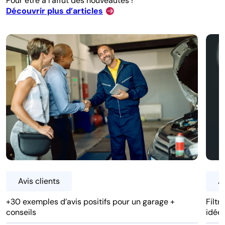
Pour être à l’affut des nouveautés !
Découvrir plus d’articles
Avis clients
Av
+30 exemples d’avis positifs pour un garage +
Filtr
conseils
idée 