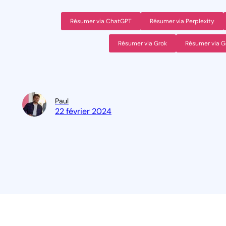
Résumer via ChatGPT
Résumer via Perplexity
Résumer via Grok
Résumer via G
Paul
22 février 2024