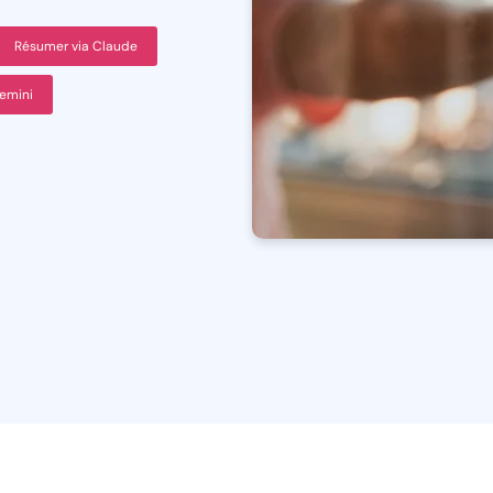
Résumer via Claude
emini