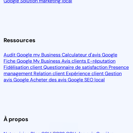
Google
Solution marketing local
Ressources
Audit Google my Business
Calculateur d'avis Google
Fiche Google My Business
Avis clients
E-réputation
Fidélisation client
Questionnaire de satisfaction
Presence
management
Relation client
Expérience client
Gestion
avis Google
Acheter des avis Google
SEO local
À propos
Salut c'est nous...