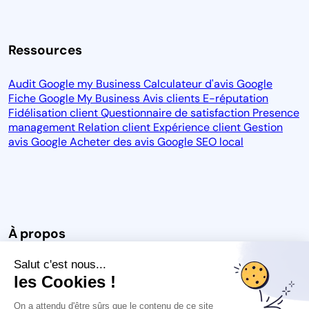
Ressources
Audit Google my Business
Calculateur d'avis Google
Fiche Google My Business
Avis clients
E-réputation
Fidélisation client
Questionnaire de satisfaction
Presence
management
Relation client
Expérience client
Gestion
avis Google
Acheter des avis Google
SEO local
À propos
Salut c'est nous...
Notre vision
Blog
CGU
CGPS
CGU des avis
Carrière
les Cookies !
Espace Presse
Protection des données
Mention légales
On a attendu d'être sûrs que le contenu de ce site