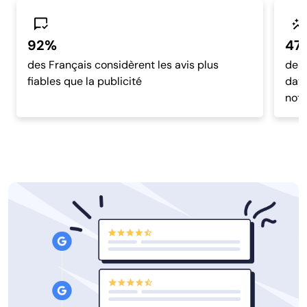
92%
47
des Français considèrent les avis plus
des 
fiables que la publicité
dava
noté