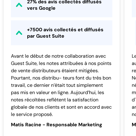
27% des avis collectés diffusés
vers Google
+7500 avis collectés et diffusés
par Guest Suite
Avant le début de notre collaboration avec
L
Guest Suite, les notes attribuées à nos points
a
de vente distributeurs étaient mitigées.
r
Pourtant, nos distribu- teurs font du très bon
N
travail, ce dernier n’était tout simplement
n
pas mis en valeur en ligne. Aujourd’hui, les
m
notes récoltées reflètent la satisfaction
d'
globale de nos clients et sont en accord avec
a
le service proposé.
no
Matis Racine -
Responsable Marketing
M