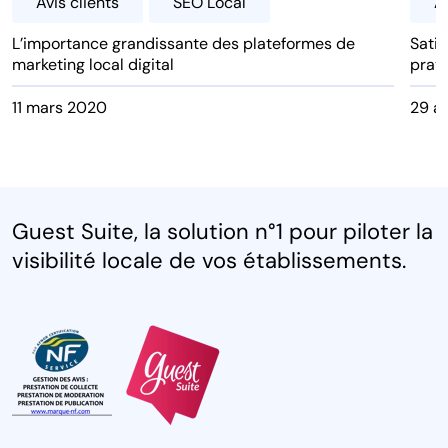
Avis clients
SEO Local
Av
L’importance grandissante des plateformes de
Satis
marketing local digital
prati
11 mars 2020
29 av
Guest Suite, la solution n°1 pour piloter la
visibilité locale de vos établissements.