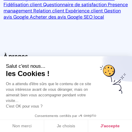
Fidélisation client
Questionnaire de satisfaction
Presence
management
Relation client
Expérience client
Gestion
avis Google
Acheter des avis Google
SEO local
À propos
Salut c'est nous...
Notre vision
Blog
CGU
CGPS
CGU des avis
Carrière
les Cookies !
Espace Presse
Protection des données
Mention légales
On a attendu d'être sûrs que le contenu de ce site
vous intéresse avant de vous déranger, mais on
Essayez gratuitement
aimerait bien vous accompagner pendant votre
Automatisez la demande d'avis clients par mail
visite...
C'est OK pour vous ?
au quotidien avec Guest Suite
Essayer gratuitement
Consentements certifiés par
Non merci
Je choisis
J'accepte