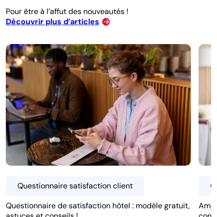
Pour être à l’affut des nouveautés !
Découvrir plus d’articles
Questionnaire satisfaction client
Q
Questionnaire de satisfaction hôtel : modèle gratuit,
Améli
astuces et conseils !
concr