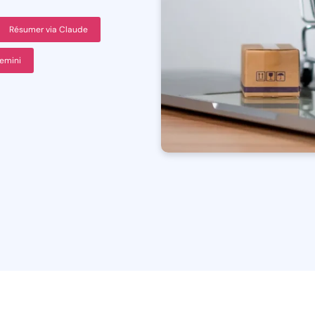
Résumer via Claude
emini