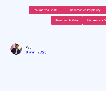
Résumer via ChatGPT
Résumer via Perplexity
Résumer via Grok
Résumer via G
Paul
8 avril 2025