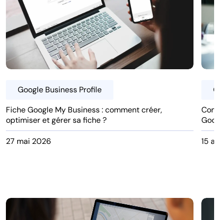
Google Business Profile
G
Fiche Google My Business : comment créer,
Comme
optimiser et gérer sa fiche ?
Goog
27 mai 2026
15 av