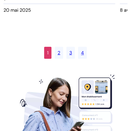
20 mai 2025
8 avr
1
2
3
4