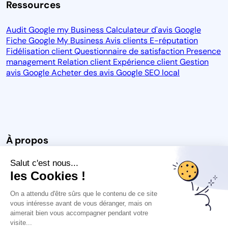
Ressources
Audit Google my Business
Calculateur d'avis Google
Fiche Google My Business
Avis clients
E-réputation
Fidélisation client
Questionnaire de satisfaction
Presence
management
Relation client
Expérience client
Gestion
avis Google
Acheter des avis Google
SEO local
À propos
Salut c'est nous...
Notre vision
Blog
CGU
CGPS
CGU des avis
Carrière
les Cookies !
Espace Presse
Protection des données
Mention légales
On a attendu d'être sûrs que le contenu de ce site
vous intéresse avant de vous déranger, mais on
aimerait bien vous accompagner pendant votre
visite...