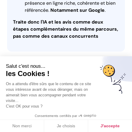
présence en ligne riche, cohérente et bien
référencée.
Notamment sur Google
.
Traite donc l'IA et les avis comme deux
étapes complémentaires du même parcours,
pas comme des canaux concurrents
Partie 5 - IA vs avis Google :
Salut c'est nous...
les Cookies !
qui gagne la confiance ? 61%
On a attendu d'être sûrs que le contenu de ce site
contre 9%, le match est plié
vous intéresse avant de vous déranger, mais on
Lorem Ipsum
aimerait bien vous accompagner pendant votre
On pouvait se demander si l'essor de l'IA allait
visite...
redistribuer les cartes de la confiance numérique. L'étude
Lorem ipsum dolor sit amet consectetur
C'est OK pour vous ?
répond sans ambiguïté : non, pas encore. Quand il s'agit
adipisicing elit a, dolor consequatur quibusdam
Consentements certifiés par
de valider une décision finale, les avis Google écrasent la
laborum.
concurrence, y compris celle des intelligences
Non merci
Je choisis
J'accepte