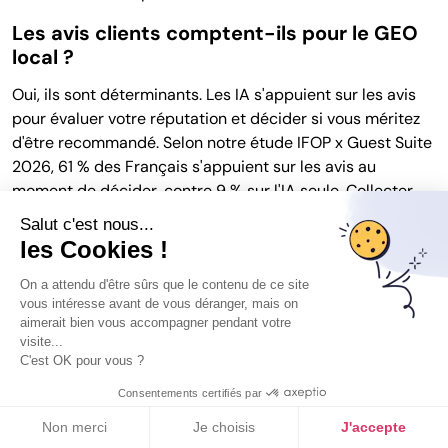
Les avis clients comptent-ils pour le GEO
local ?
Oui, ils sont déterminants. Les IA s'appuient sur les avis
pour évaluer votre réputation et décider si vous méritez
d'être recommandé. Selon notre étude IFOP x Guest Suite
2026, 61 % des Français s'appuient sur les avis au
moment de décider, contre 9 % sur l'IA seule. Collecter
des avis récents et y répondre est l'un des leviers GEO
Salut c'est nous...
les plus rentables.
les Cookies !
Comment mesurer sa visibilité en GEO
On a attendu d'être sûrs que le contenu de ce site
local ?
vous intéresse avant de vous déranger, mais on
Outil GEO local
aimerait bien vous accompagner pendant votre
Soyez l'établissement local que les IA
Il n'existe pas de position fixe en GEO, mais une
visite...
C'est OK pour vous ?
recommandent
probabilité d'apparition. Testez tous les trois mois une
liste de prompts stratégiques sur ChatGPT, Perplexity et
Je découvre l'outil
Consentements certifiés par
Gemini, notez si vous êtes cité et face à quels
Non merci
Je choisis
J'accepte
concurrents, puis auditez la cohérence de vos