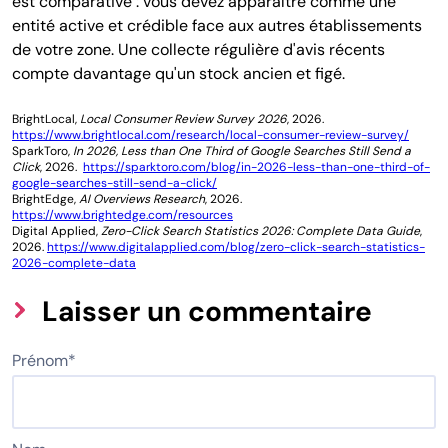
est comparative : vous devez apparaître comme une
entité active et crédible face aux autres établissements
de votre zone. Une collecte régulière d'avis récents
compte davantage qu'un stock ancien et figé.
BrightLocal,
Local Consumer Review Survey 2026
, 2026.
https://www.brightlocal.com/research/local-consumer-review-survey/
SparkToro,
In 2026, Less than One Third of Google Searches Still Send a
Click
, 2026.
https://sparktoro.com/blog/in-2026-less-than-one-third-of-
google-searches-still-send-a-click/
BrightEdge,
AI Overviews Research
, 2026.
https://www.brightedge.com/resources
Digital Applied,
Zero-Click Search Statistics 2026: Complete Data Guide
,
2026.
https://www.digitalapplied.com/blog/zero-click-search-statistics-
2026-complete-data
Laisser un commentaire
Prénom
*