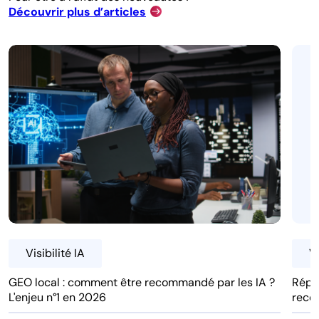
Découvrir plus d’articles
Visibilité IA
Vi
GEO local : comment être recommandé par les IA ?
Réput
L'enjeu n°1 en 2026
reco