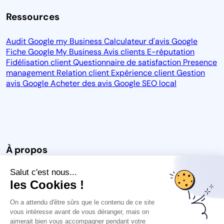
Ressources
Audit Google my Business
Calculateur d'avis Google
Fiche Google My Business
Avis clients
E-réputation
Fidélisation client
Questionnaire de satisfaction
Presence
management
Relation client
Expérience client
Gestion
avis Google
Acheter des avis Google
SEO local
À propos
Salut c'est nous...
Notre vision
Blog
CGU
CGPS
CGU des avis
Carrière
les Cookies !
Espace Presse
Protection des données
Mention légales
On a attendu d'être sûrs que le contenu de ce site
vous intéresse avant de vous déranger, mais on
aimerait bien vous accompagner pendant votre