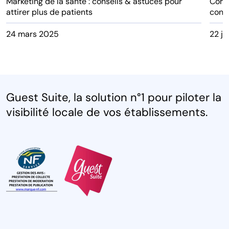
Marketing de la santé : conseils & astuces pour
Comm
attirer plus de patients
conv
24 mars 2025
22 ju
Guest Suite, la solution n°1 pour piloter la
visibilité locale de vos établissements.