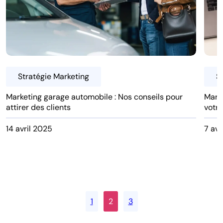
Stratégie Marketing
S
Marketing garage automobile : Nos conseils pour
Marke
attirer des clients
votre
14 avril 2025
7 avr
1
2
3