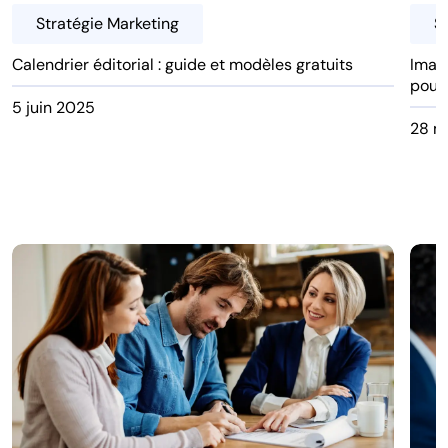
Stratégie Marketing
S
Calendrier éditorial : guide et modèles gratuits
Image
pour 
5 juin 2025
28 m