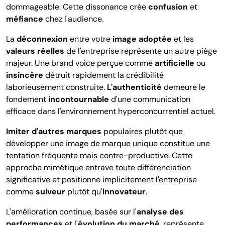
dommageable. Cette dissonance crée
confusion
et
méfiance
chez l'audience.
La
déconnexion
entre votre
image adoptée
et les
valeurs réelles
de l'entreprise représente un autre piège
majeur. Une brand voice perçue comme
artificielle
ou
insincère
détruit rapidement la crédibilité
laborieusement construite.
L'authenticité
demeure le
fondement
incontournable
d'une communication
efficace dans l'environnement hyperconcurrentiel actuel.
Imiter d'autres marques
populaires plutôt que
développer une image de marque unique constitue une
tentation fréquente mais contre-productive. Cette
approche mimétique entrave toute différenciation
significative et positionne implicitement l'entreprise
comme
suiveur
plutôt qu'
innovateur
.
L'amélioration continue, basée sur l'
analyse des
performances
et l'
évolution du marché
, représente