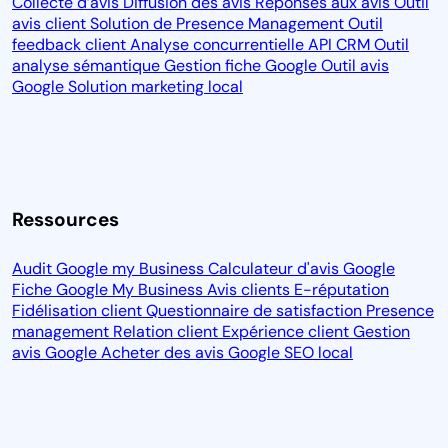
Collecte d’avis
Diffusion des avis
Réponses aux avis
Outil
avis client
Solution de Presence Management
Outil
feedback client
Analyse concurrentielle
API CRM
Outil
analyse sémantique
Gestion fiche Google
Outil avis
Google
Solution marketing local
Ressources
Audit Google my Business
Calculateur d'avis Google
Fiche Google My Business
Avis clients
E-réputation
Fidélisation client
Questionnaire de satisfaction
Presence
management
Relation client
Expérience client
Gestion
avis Google
Acheter des avis Google
SEO local