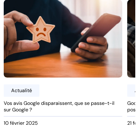
Actualité
A
Vos avis Google disparaissent, que se passe-t-il
Googl
sur Google ?
posts
10 février 2025
21 fé