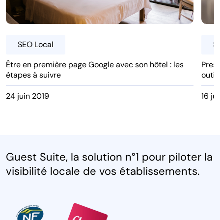
SEO Local
S
Être en première page Google avec son hôtel : les
Pres
étapes à suivre
outil
24 juin 2019
16 ju
Guest Suite, la solution n°1 pour piloter la
visibilité locale de vos établissements.