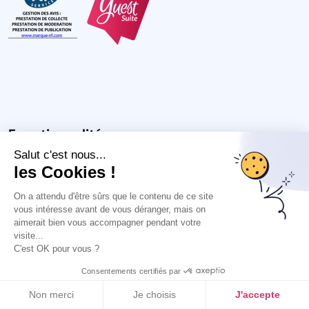
Fonctionnalités
Salut c'est nous...
Collecte d’avis
Diffusion des avis
Réponses aux avis
Outil
les Cookies !
avis client
Solution de Presence Management
Outil
feedback client
Analyse concurrentielle
API CRM
Outil
On a attendu d'être sûrs que le contenu de ce site
vous intéresse avant de vous déranger, mais on
analyse sémantique
Gestion fiche Google
Outil avis
aimerait bien vous accompagner pendant votre
Google
Solution marketing local
Audit fiche Google
visite...
C'est OK pour vous ?
Auditez GRATUITEMENT votre fiche Google
J'obtiens mon audit !
Consentements certifiés par
Non merci
Je choisis
J'accepte