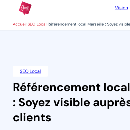
Vision
Accueil
›
SEO Local
›
Référencement local Marseille : Soyez visibl
SEO Local
Référencement local
: Soyez visible auprè
clients