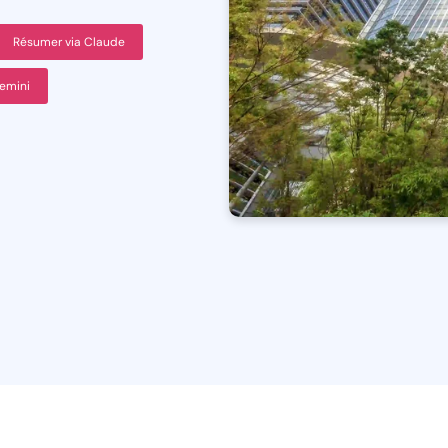
Résumer via Claude
emini