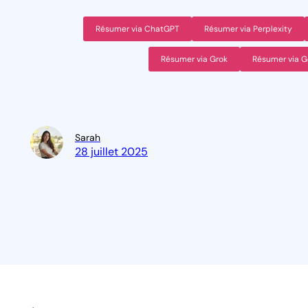
Résumer via ChatGPT
Résumer via Perplexity
Résumer via Grok
Résumer via G
Sarah
28 juillet 2025