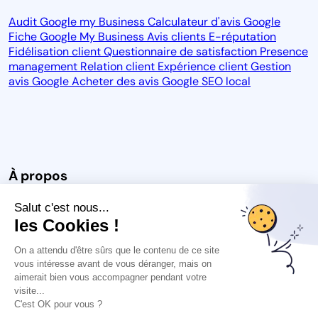
Audit Google my Business
Calculateur d'avis Google
Fiche Google My Business
Avis clients
E-réputation
Fidélisation client
Questionnaire de satisfaction
Presence
management
Relation client
Expérience client
Gestion
avis Google
Acheter des avis Google
SEO local
À propos
Salut c'est nous...
Notre vision
Blog
CGU
CGPS
CGU des avis
Carrière
les Cookies !
Espace Presse
Protection des données
Mention légales
On a attendu d'être sûrs que le contenu de ce site
vous intéresse avant de vous déranger, mais on
aimerait bien vous accompagner pendant votre
visite...
C'est OK pour vous ?