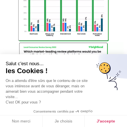
Salut c'est nous...
les Cookies !
On a attendu d'être sûrs que le contenu de ce site
vous intéresse avant de vous déranger, mais on
Outil collecte avis
aimerait bien vous accompagner pendant votre
Automatisez la collecte d'avis clients avec la
visite...
C'est OK pour vous ?
solution Guest Suite
Découvrir Guest Suite
Consentements certifiés par
Non merci
Je choisis
J'accepte