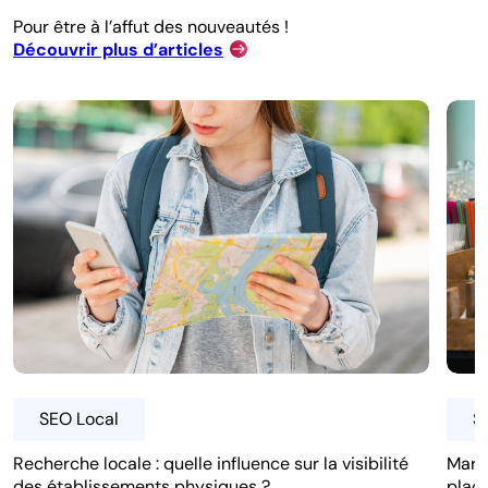
Pour être à l’affut des nouveautés !
Découvrir plus d’articles
SEO Local
S
Recherche locale : quelle influence sur la visibilité
Mark
des établissements physiques ?
place