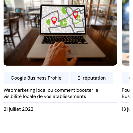
Google Business Profile
E-réputation
G
Webmarketing local ou comment booster la
Pour
visibilité locale de vos établissements
Busin
21 juillet 2022
13 ju