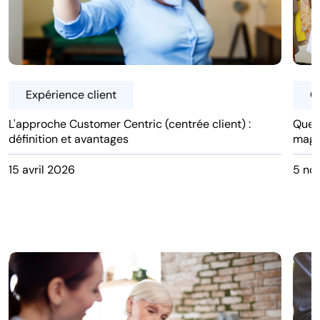
Expérience client
Q
L'approche Customer Centric (centrée client) :
Quest
définition et avantages
magas
15 avril 2026
5 no