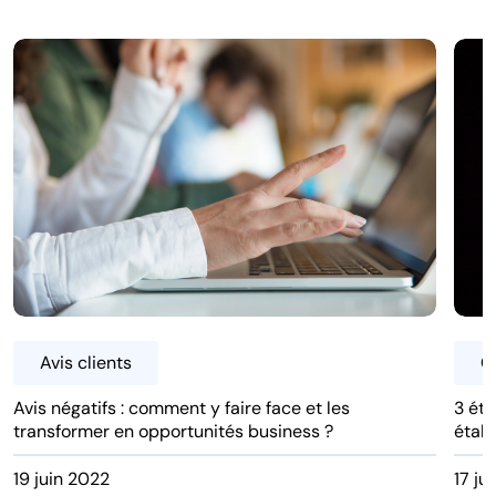
Avis clients
G
Avis négatifs : comment y faire face et les
3 éta
transformer en opportunités business ?
étab
19 juin 2022
17 ju