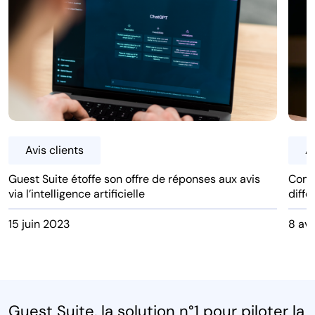
Avis clients
Av
Guest Suite étoffe son offre de réponses aux avis
Comm
via l’intelligence artificielle
diff
15 juin 2023
8 avr
Guest Suite, la solution n°1 pour piloter la