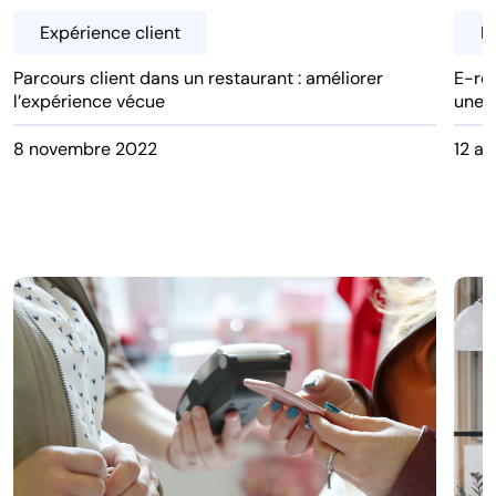
Expérience client
E
Parcours client dans un restaurant : améliorer
E-rel
l’expérience vécue
une r
8 novembre 2022
12 a