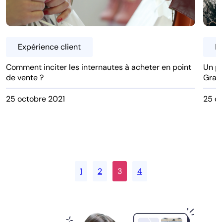
Expérience client
E
Comment inciter les internautes à acheter en point
Un pa
de vente ?
Graal
25 octobre 2021
25 o
1
2
3
4