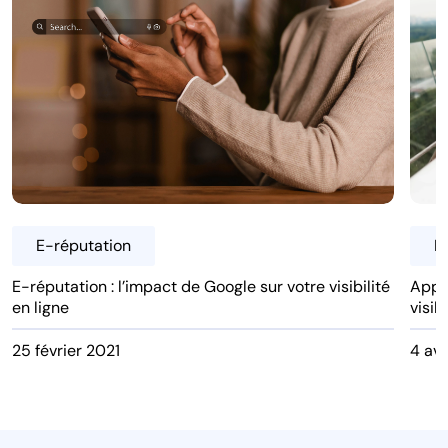
E-réputation
E
E-réputation : l’impact de Google sur votre visibilité
Apple
en ligne
visib
25 février 2021
4 avr