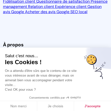
Fidélisation client
Questionnaire de satisfaction
Presence
management
Relation client
Expérience client
Gestion
avis Google
Acheter des avis Google
SEO local
À propos
Salut c'est nous...
Notre vision
Blog
CGU
CGPS
CGU des avis
Carrière
les Cookies !
Espace Presse
Protection des données
Mention légales
On a attendu d'être sûrs que le contenu de ce site
vous intéresse avant de vous déranger, mais on
aimerait bien vous accompagner pendant votre
visite...
C'est OK pour vous ?
Consentements certifiés par
Non merci
Je choisis
J'accepte