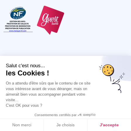
Salut c'est nous...
les Cookies !
Fonctionnalités
On a attendu d'être sûrs que le contenu de ce site
Collecte d’avis
Diffusion des avis
Réponses aux avis
Outil
vous intéresse avant de vous déranger, mais on
avis client
Solution de Presence Management
Outil
aimerait bien vous accompagner pendant votre
Analyse satisfaction client
feedback client
Analyse concurrentielle
API CRM
Outil
visite...
analyse sémantique
Gestion fiche Google
Outil avis
C'est OK pour vous ?
Analysez en 2 clics votre satisfaction client !
Google
Solution marketing local
J'obtiens mon audit !
Consentements certifiés par
Non merci
Je choisis
J'accepte