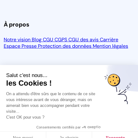
À propos
Notre vision
Blog
CGU
CGPS
CGU des avis
Carrière
Espace Presse
Protection des données
Mention légales
Salut c'est nous...
les Cookies !
Analysez votre e-réputation
On a attendu d'être sûrs que le contenu de ce site
vous intéresse avant de vous déranger, mais on
Lorem ipsum dolor sit amet consectetur
aimerait bien vous accompagner pendant votre
adipisicing elit a, dolor consequatur quibusdam
visite...
C'est OK pour vous ?
laborum.
J'analyse mon e-réputation
Consentements certifiés par
Non merci
Je choisis
J'accepte