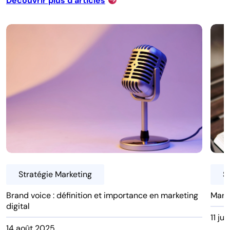
Découvrir plus d’articles
Stratégie Marketing
S
Brand voice : définition et importance en marketing
Marke
digital
11 ju
14 août 2025