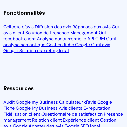
Fonctionnalités
Collecte d’avis
Diffusion des avis
Réponses aux avis
Outil
avis client
Solution de Presence Management
Outil
feedback client
Analyse concurrentielle
API CRM
Outil
analyse sémantique
Gestion fiche Google
Outil avis
Google
Solution marketing local
Ressources
Audit Google my Business
Calculateur d'avis Google
Fiche Google My Business
Avis clients
E-réputation
Fidélisation client
Questionnaire de satisfaction
Presence
management
Relation client
Expérience client
Gestion
avis Google
Acheter des avis Google
SEO local